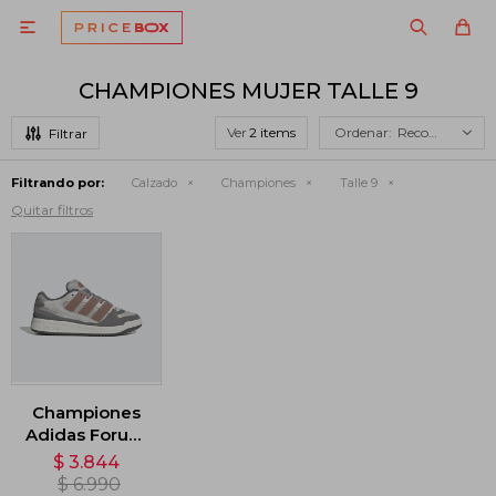

CHAMPIONES MUJER TALLE 9
Ver
Recomendados
Filtrando por:
Calzado
Championes
Talle 9
Quitar filtros
Championes
Adidas Forum
2000 - Gris
$
3.844
$
6.990