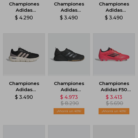
Championes
Championes
Championes
Adidas
Adidas
Adidas
Cloudfoam
Cloudfoam
Cloudfoam
$
4.290
$
3.490
$
3.490
Flex - Negro
Flex Laces -
Flex Laces -
Rosa
Celeste
Championes
Championes
Championes
Adidas
Adidas
Adidas F50
Cloudfoam
Dropset 3 -
League -
$
3.490
$
4.973
$
3.413
Flex Laces -
Negro
Rosado
$
8.290
$
5.690
Negro
40
40