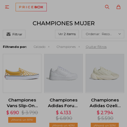

CHAMPIONES MUJER
Ver
Recomendados
Quitar filtros
Filtrando por:
Calzado
Championes
Championes
Championes
Championes
Vans Slip-On -
Adidas Forum
Adidas Ozelia
Amarillo
Bold - Blanco
- Rosa
$
690
$
3.790
$
4.133
$
2.794
$
6.890
$
5.590
81
40
50