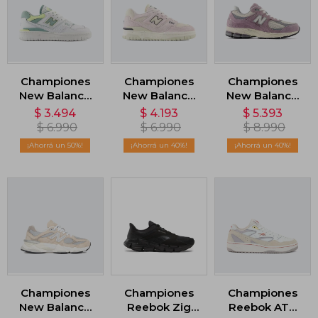
Championes
Championes
Championes
New Balance
New Balance
New Balance
550 - Blanco
550 - Rosado
2002 - Violeta
$
3.494
$
4.193
$
5.393
$
6.990
$
6.990
$
8.990
50
40
40
Championes
Championes
Championes
New Balance
Reebok Zig
Reebok ATR