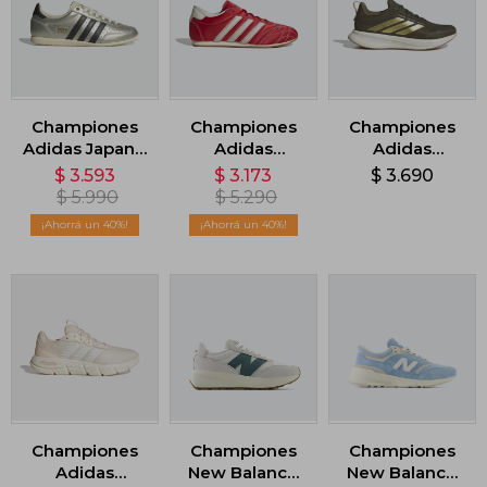
Championes
Championes
Championes
Adidas Japan -
Adidas
Adidas
Gris
Taekwondo
Runblaze -
$
3.593
$
3.173
$
3.690
Lace W - Rojo
Verde
$
5.990
$
5.290
40
40
Championes
Championes
Championes
Adidas
New Balance
New Balance