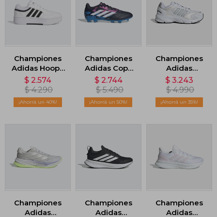
Championes
Championes
Championes
Adidas Hoops
Adidas Copa
Adidas
3.0 Bold -
Pure 2 League
Crazychaos
$
2.574
$
2.744
$
3.243
Blanco
Terreno Firme
2000 - Blanco
$
4.290
$
5.490
$
4.990
- Multicolor
40
50
35
Championes
Championes
Championes
Adidas
Adidas
Adidas