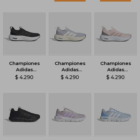
Championes
Championes
Championes
Adidas
Adidas
Adidas
CloudFoam -
Cloudfoam
Cloudfoam
$
4.290
$
4.290
$
4.290
Negro
Cuxxion Sock -
Cuxxion Sock -
Gris
Rosado