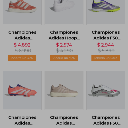
Championes
Championes
Championes
Adidas
Adidas Hoops
Adidas F50
FORUM2000
4.0 - Blanco
League Turf
$
4.892
$
2.574
$
2.944
W - Rojo
Cleats - Violeta
$
6.990
$
4.290
$
5.890
30
40
50
Championes
Championes
Championes
Adidas
Adidas
Adidas F50