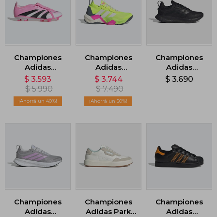
Championes
Championes
Championes
Adidas
Adidas
Adidas
Predator
Rapidmove
Runfalcon 5 -
$
3.593
$
3.744
$
3.690
League
ADV 2 - Verde
Negro
$
5.990
$
7.490
Lengüeta
40
50
Plegable -
Blanco
Championes
Championes
Championes
Adidas
Adidas Park
Adidas