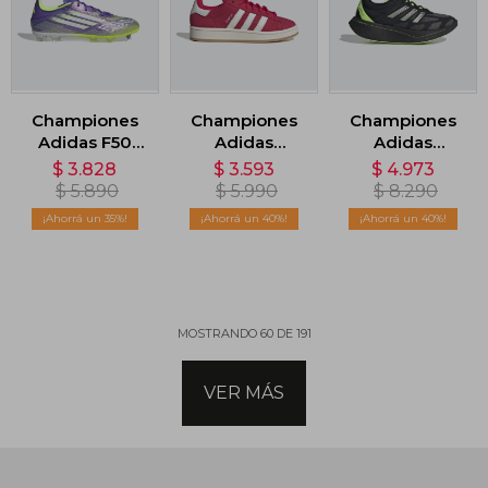
Championes
Championes
Championes
Adidas F50
Adidas
Adidas
League -
Campus 00s -
Adizero Aruku
$
3.828
$
3.593
$
4.973
Violeta
Rojo
- Negro
$
5.890
$
5.990
$
8.290
35
40
40
MOSTRANDO
60
DE
191
VER MÁS