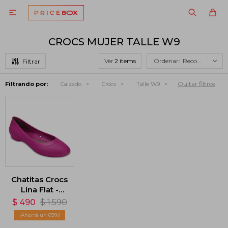

CROCS MUJER TALLE W9
Ver
Recomendados
Quitar filtros
Filtrando por:
Calzado
Crocs
Talle W9
Chatitas Crocs
Lina Flat -
Violeta
$
490
$
1.590
69