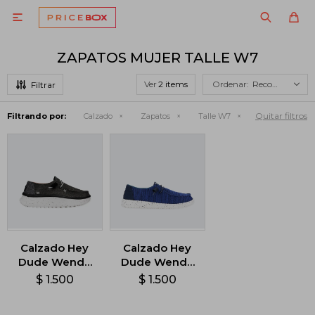

ZAPATOS MUJER TALLE W7
Ver
Recomendados
Quitar filtros
Filtrando por:
Calzado
Zapatos
Talle W7
Calzado Hey
Calzado Hey
Dude Wendy
Dude Wendy
Peak
Sport Mesh -
$
1.500
$
1.500
Chambray -
Azul
Negro