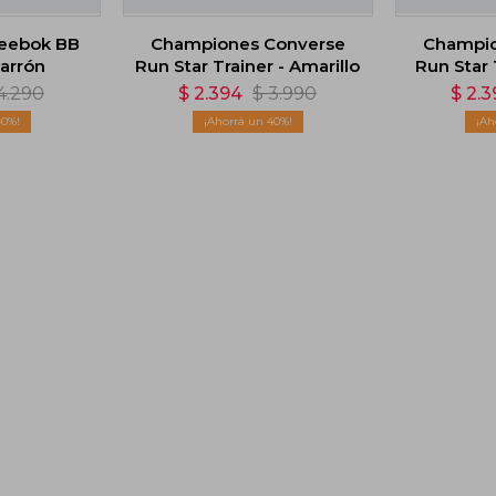
eebok BB
Championes Converse
Champio
Marrón
Run Star Trainer - Amarillo
Run Star 
4.290
$
2.394
$
3.990
$
2.3
40
40