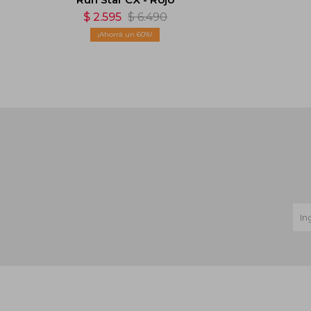
$
2.595
$
6.490
60