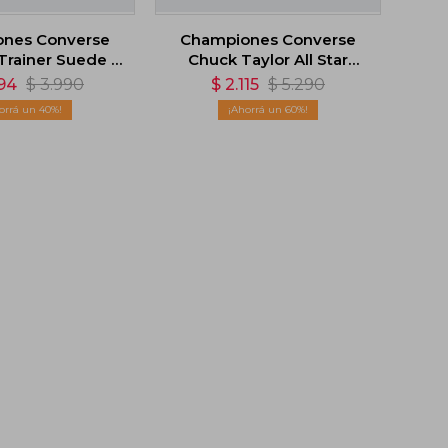
nes Converse
Championes Converse
Trainer Suede -
Chuck Taylor All Star
Marron
Cruise - Lila
94
$
3.990
$
2.115
$
5.290
40
60