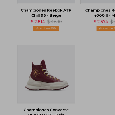
Championes Reebok ATR
Championes R
Chill 96 - Beige
4000 II - 
$
2.814
$
4.690
$
2.574
$
40
Championes Converse
Run Star CX - Rojo