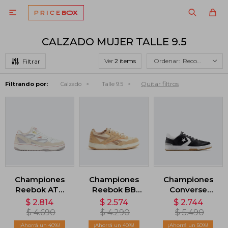

CALZADO MUJER TALLE 9.5
Ver
Recomendados
Quitar filtros
Filtrando por:
Calzado
Talle 9.5
Championes
Championes
Championes
Reebok ATR
Reebok BB
Converse
Chill 96 -
4000 II -
Lifestyle 1998 -
$
2.814
$
2.574
$
2.744
Beige
Marrón
Negro
$
4.690
$
4.290
$
5.490
40
40
50