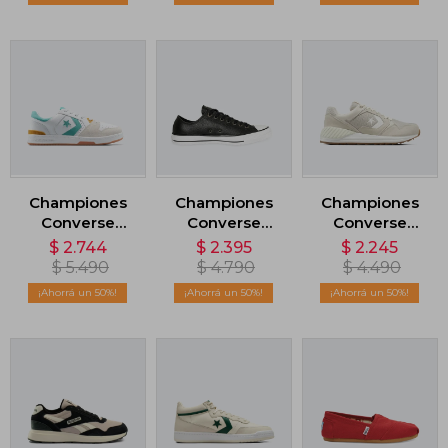
Championes
Championes
Championes
Converse
Converse
Converse
Lifestyle 1998 -
Chuck Taylor
Wave Trainer -
$
2.744
$
2.395
$
2.245
Blanco
AS OX - Negro
Beige
$
5.490
$
4.790
$
4.490
50
50
50