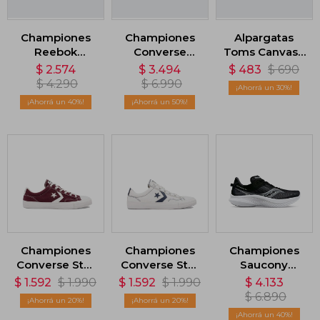
Championes
Championes
Alpargatas
Reebok
Converse
Toms Canvas -
GL1100 - Negro
Fastbreak Pro
Rojo
$
2.574
$
3.494
$
483
$
690
1000 - Beige
$
4.290
$
6.990
30
40
50
Championes
Championes
Championes
Converse Star
Converse Star
Saucony
Player - Rojo
Player - Blanco
Kinvara 14 -
$
1.592
$
1.990
$
1.592
$
1.990
$
4.133
Negro
$
6.890
20
20
40