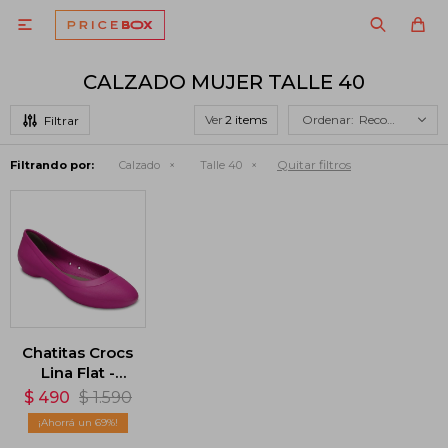

CALZADO MUJER TALLE 40
Ver
Recomendados
Quitar filtros
Filtrando por:
Calzado
Talle 40
Chatitas Crocs
Lina Flat -
Violeta
$
490
$
1.590
69