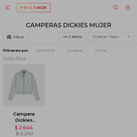

CAMPERAS DICKIES MUJER
Ver
Recomendados
Filtrando por:
Vestimenta
Camperas
Dickies
Quitar filtros
Campera
Dickies
Madison - Azul
$
2.644
$
5.290