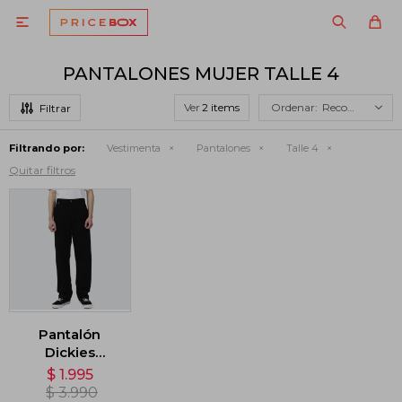

PANTALONES MUJER TALLE 4
Ver
Recomendados
Filtrando por:
Vestimenta
Pantalones
Talle 4
Quitar filtros
Pantalón
Dickies
Thomasville
$
1.995
Regular Fit -
$
3.990