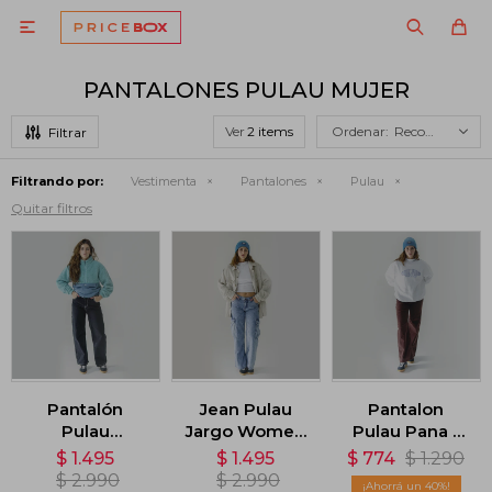

PANTALONES PULAU MUJER
Ver
Recomendados
Filtrando por:
Vestimenta
Pantalones
Pulau
Quitar filtros
Pantalón
Jean Pulau
Pantalon
Pulau
Jargo Women
Pulau Pana -
Gabardina SK8
- Azul
Marrón
$
1.495
$
1.495
$
774
$
1.290
Dama - Negro
$
2.990
$
2.990
40