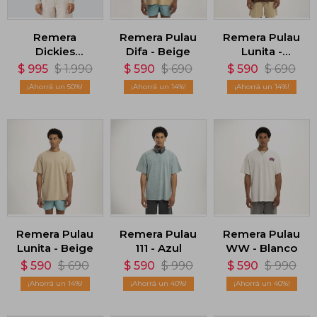
Remera
Remera Pulau
Remera Pulau
Dickies
Difa - Beige
Lunita -
Newington
Marrón
$
995
$
1.990
$
590
$
690
$
590
$
690
Long Sleeve
50
14
14
T-Shirt - Beige
Remera Pulau
Remera Pulau
Remera Pulau
Lunita - Beige
111 - Azul
WW - Blanco
$
590
$
690
$
590
$
990
$
590
$
990
14
40
40