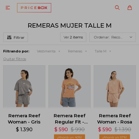

REMERAS MUJER TALLE M
Ver
Recomendados
Filtrando por:
Vestimenta
Remeras
Talle M
Quitar filtros
Remera Reef
Remera Reef
Remera Reef
Woman - Gris
Regular Fit -
Woman - Rosa
Naranja
$
1.390
$
590
$
990
$
590
$
1.390
40
57