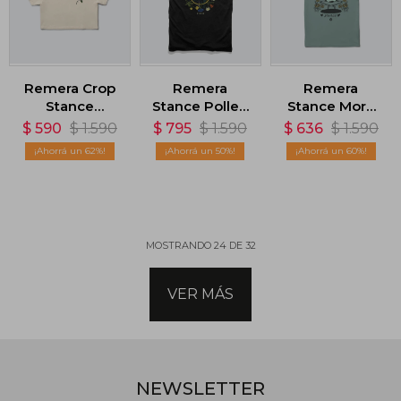
Remera Crop
Remera
Remera
Stance
Stance Pollen
Stance More
Shroom Stitch
- Negro
Amigo - Verde
$
590
$
1.590
$
795
$
1.590
$
636
$
1.590
- Blanco
62
50
60
MOSTRANDO
24
DE
32
VER MÁS
NEWSLETTER