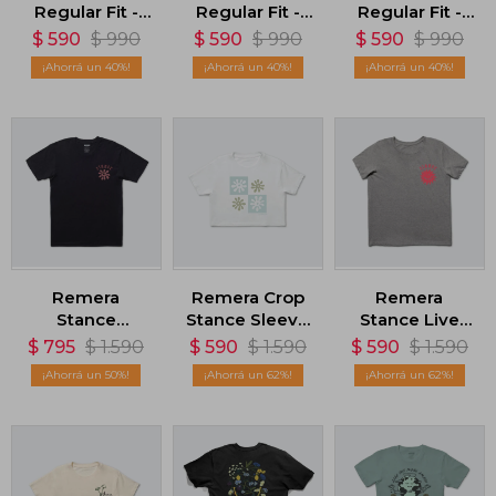
Regular Fit -
Regular Fit -
Regular Fit -
Negro
Blanco
Amarillo
$
590
$
990
$
590
$
990
$
590
$
990
40
40
40
Remera
Remera Crop
Remera
Stance
Stance Sleeve
Stance Live
Poppins - Azul
- Blanco
Your Values -
$
795
$
1.590
$
590
$
1.590
$
590
$
1.590
Gris
50
62
62