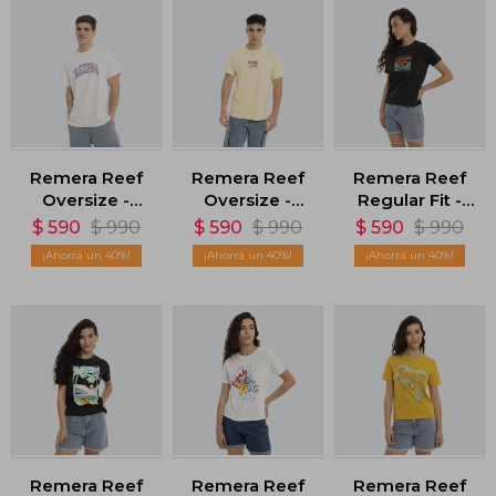
Remera Reef
Remera Reef
Remera Reef
Oversize -
Oversize -
Regular Fit -
Blanco
Amarillo
Negro
$
590
$
990
$
590
$
990
$
590
$
990
40
40
40
Remera Reef
Remera Reef
Remera Reef