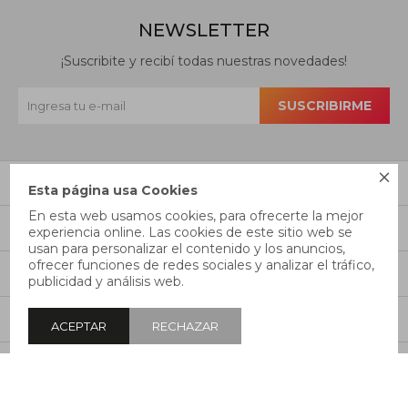
NEWSLETTER
¡Suscribite y recibí todas nuestras novedades!
SUSCRIBIRME

CONTACTO
Esta página usa Cookies
En esta web usamos cookies, para ofrecerte la mejor
EMPRESA
experiencia online. Las cookies de este sitio web se
usan para personalizar el contenido y los anuncios,
ofrecer funciones de redes sociales y analizar el tráfico,
COMPRA
publicidad y análisis web.
MI CUENTA
ACEPTAR
RECHAZAR
SÍGUENOS