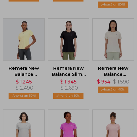
50
Remera New
Remera New
Remera New
Balance
Balance Slim -
Balance
Impact Run -
Negro
Heathertech -
$
1.245
$
1.345
$
954
$
1.590
Naranja
Marrón
$
2.490
$
2.690
40
50
50