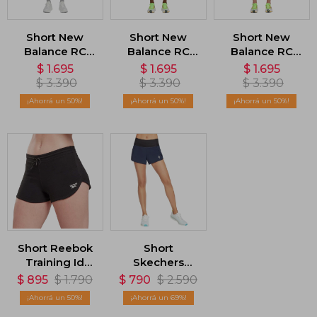
Short New
Short New
Short New
Balance RC
Balance RC
Balance RC
Seamless -
Seamless -
Seamless -
$
1.695
$
1.695
$
1.695
Rosado
Verde
Naranja
$
3.390
$
3.390
$
3.390
50
50
50
Short Reebok
Short
Training Id
Skechers
French Terry -
Going Place -
$
895
$
1.790
$
790
$
2.590
Negro
Azul
50
69