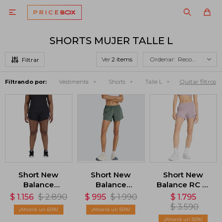

SHORTS MUJER TALLE L
Ver
Recomendados
Quitar filtros
Filtrando por:
Vestimenta
Shorts
Talle L
Short New
Short New
Short New
Balance
Balance
Balance RC 2-
Impact Run
Essentials 3in -
in-1 - Violeta
$
1.156
$
2.890
$
995
$
1.990
$
1.795
3in - Negro
Verde
$
3.590
60
50
50