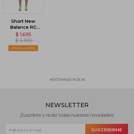
Short New
Balance RC
Seamless -
$
1.695
Naranja
$
3.390
50
MOSTRANDO
16
DE
16
NEWSLETTER
¡Suscribite y recibí todas nuestras novedades!
SUSCRIBIRME