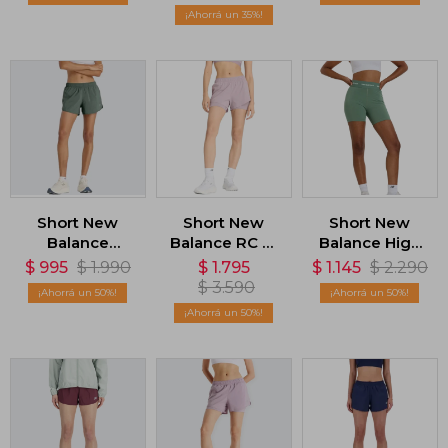
35
Short New
Short New
Short New
Balance
Balance RC 2-
Balance High
Essentials 3in -
in-1 - Violeta
Rise 5 - Verde
$
995
$
1.990
$
1.795
$
1.145
$
2.290
Verde
$
3.590
50
50
50