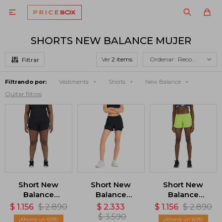

SHORTS NEW BALANCE MUJER
Ver
Recomendados
Filtrando por:
Vestimenta
Shorts
New Balance
Quitar filtros
Short New
Short New
Short New
Balance
Balance
Balance
Impact Run
Seamless 2IN1
Impact Run
$
1.156
$
2.890
$
2.333
$
1.156
$
2.890
3in - Negro
- Negro
3in - Verde
$
3.590
60
60