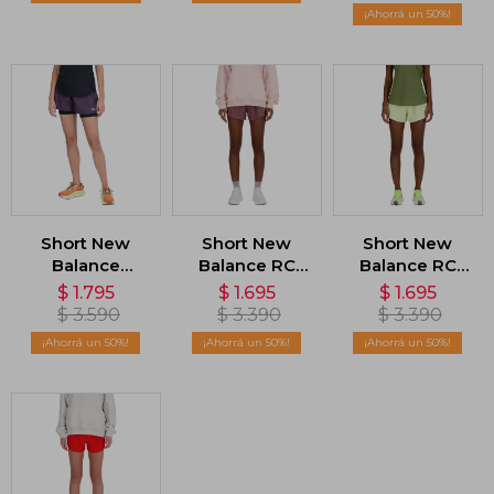
50
Short New
Short New
Short New
Balance
Balance RC
Balance RC
Impact Run
Seamless -
Seamless -
$
1.795
$
1.695
$
1.695
2IN1 - Violeta
Rosado
Verde
$
3.590
$
3.390
$
3.390
50
50
50