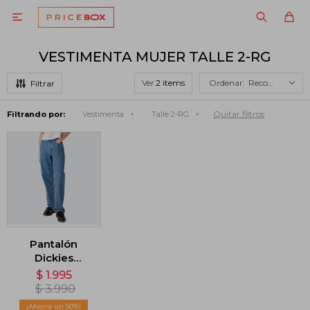

VESTIMENTA MUJER TALLE 2-RG
Ver
Recomendados
Quitar filtros
Filtrando por:
Vestimenta
Talle 2-RG
Pantalón
Dickies
Thomasville
$
1.995
Regular Fit -
$
3.990
Azul
50