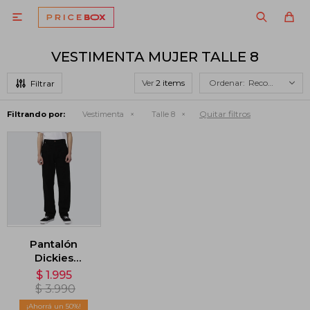

VESTIMENTA MUJER TALLE 8
Ver
Recomendados
Quitar filtros
Filtrando por:
Vestimenta
Talle 8
Pantalón
Dickies
Thomasville
$
1.995
Regular Fit -
$
3.990
Negro
50