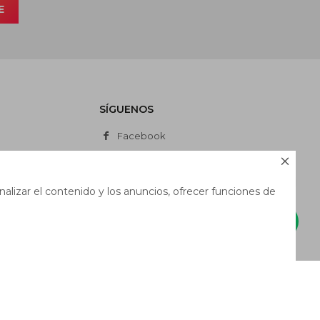
E
SÍGUENOS
Facebook
Instagram

Whatsapp
alizar el contenido y los anuncios, ofrecer funciones de