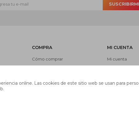
SUSCRIBIRM
COMPRA
MI CUENTA
Cómo comprar
Mi cuenta
Cambios y devoluciones
Mis compras
es
Preguntas frecuentes
Mis direcciones
riencia online. Las cookies de este sitio web se usan para person
Envíos
Wish List
b.