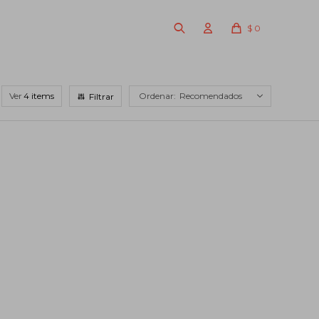
$
0
Ver
Recomendados