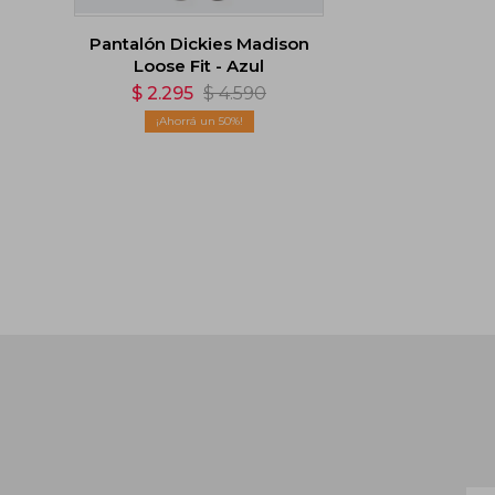
Pantalón Dickies Madison
Loose Fit - Azul
$
2.295
$
4.590
50