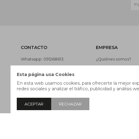
CONTACTO
EMPRESA
Whatsapp: 091268613
¿Quiénes somos?
Teléfono: 27169991
Contacto
Esta página usa Cookies
Lunes a jueves de 9:00 a 13:00 y
Términos y condicion
En esta web usamos cookies, para ofrecerte la mejor expe
de 14:00 a 17:45, viernes de 9:30
Nuestras tiendas
redes sociales y analizar el tráfico, publicidad y análisis we
a 13:00 y de 14:00 a 17:45.
Trabaja con nosotros
ACEPTAR
RECHAZAR
© Copyright 2026 / Pricebox