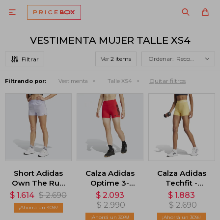

VESTIMENTA MUJER TALLE XS4
Ver
Recomendados
Quitar filtros
Filtrando por:
Vestimenta
Talle XS4
Short Adidas
Calza Adidas
Calza Adidas
Own The Run
Optime 3-
Techfit -
- Violeta
Stripes - Rojo
Amarillo
$
1.614
$
2.690
$
2.093
$
1.883
$
2.990
$
2.690
40
30
30