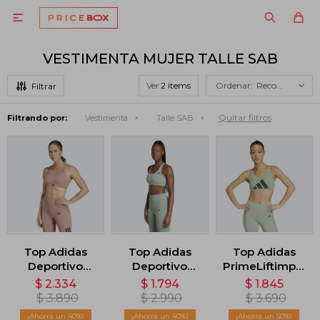

VESTIMENTA MUJER TALLE SAB
Ver
Recomendados
Quitar filtros
Filtrando por:
Vestimenta
Talle SAB
Top Adidas
Top Adidas
Top Adidas
Deportivo
Deportivo
PrimeLiftimpact
TLRD Impact -
Powerimpact
Hiit - Verde
$
2.334
$
1.794
$
1.845
Warm Clay
RIB - Verde
$
3.890
$
2.990
$
3.690
40
40
50