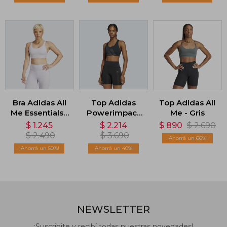
Bra Adidas All
Top Adidas
Top Adidas All
Me Essentials -
Powerimpact
Me - Gris
Gris
Soporte Medio
$
1.245
$
2.214
$
890
$
2.690
- Negro
$
2.490
$
3.690
66
50
40
NEWSLETTER
¡Suscribite y recibí todas nuestras novedades!