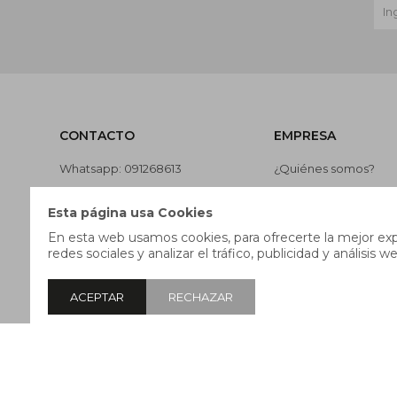
CONTACTO
EMPRESA
Whatsapp: 091268613
¿Quiénes somos?
Teléfono: 27169991
Contacto
Esta página usa Cookies
Lunes a jueves de 9:00 a 13:00 y
Términos y condicion
En esta web usamos cookies, para ofrecerte la mejor expe
de 14:00 a 17:45, viernes de 9:30
Nuestras tiendas
redes sociales y analizar el tráfico, publicidad y análisis we
a 13:00 y de 14:00 a 17:45.
Trabaja con nosotros
ACEPTAR
RECHAZAR
© Copyright 2026 / Pricebox