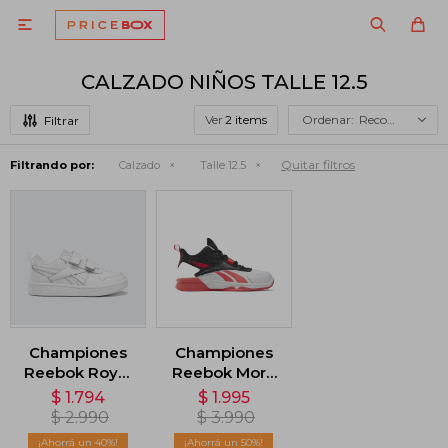

CALZADO NIÑOS TALLE 12.5
Ver
Recomendados
Quitar filtros
Filtrando por:
Calzado
Talle 12.5
Championes
Championes
Reebok Royal
Reebok More
Prime 2.0 -
Buckets -
$
1.794
$
1.995
Blanco
Blanco
$
2.990
$
3.990
40
50