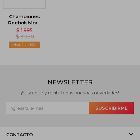
Championes
Reebok More
Buckets -
$
1.995
Blanco
$
3.990
50
NEWSLETTER
¡Suscribite y recibí todas nuestras novedades!
SUSCRIBIRME
CONTACTO