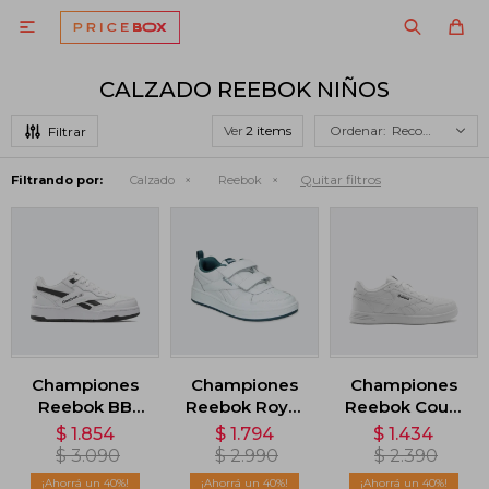

CALZADO REEBOK NIÑOS
Ver
Recomendados
Quitar filtros
Filtrando por:
Calzado
Reebok
Championes
Championes
Championes
Reebok BB
Reebok Royal
Reebok Court
4000 II -
Prime 2.0 -
Advance -
$
1.854
$
1.794
$
1.434
Blanco
Blanco
Blanco
$
3.090
$
2.990
$
2.390
40
40
40