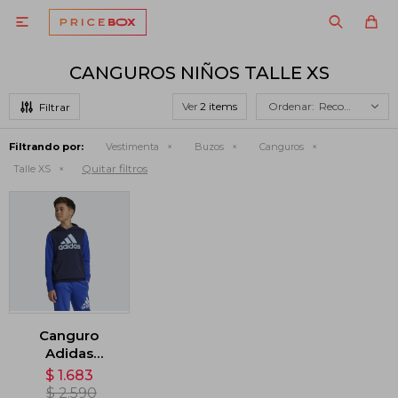

CANGUROS NIÑOS TALLE XS
Ver
Recomendados
Filtrando por:
Vestimenta
Buzos
Canguros
Quitar filtros
Talle XS
Canguro
Adidas
Essentials -
$
1.683
Azul
$
2.590