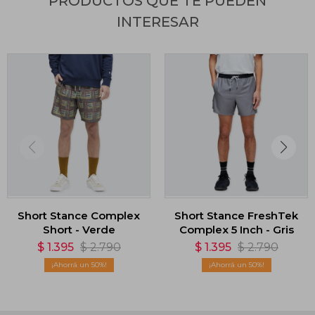
PRODUCTOS QUE TE PUEDEN
INTERESAR
Short Stance Complex
Short Stance FreshTek
Short - Verde
Complex 5 Inch - Gris
$
1.395
$
2.790
$
1.395
$
2.790
50
50