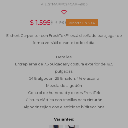
STMAPPC24CAR-4986
$
1.595
$
3.190
50
El short Carpenter con FreshTek™ está diseñado para jugar de
forma versátil durante todo el día.
Detalles:
Entrepierna de 7,5 pulgadas y costura exterior de 18,5
pulgadas.
54% algodón, 29% nailon, 4% elastano
Mezcla de algodón
Control de humedad y olores FreshTek
Cintura elástica con trabillas para cinturón
Algodón tejido con elasticidad bidirecciona
Variantes: