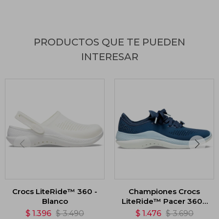
PRODUCTOS QUE TE PUEDEN
INTERESAR
Crocs LiteRide™ 360 -
Championes Crocs
Blanco
LiteRide™ Pacer 360 -
Azul
$
1.396
$
3.490
$
1.476
$
3.690