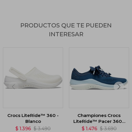
PRODUCTOS QUE TE PUEDEN
INTERESAR
Crocs LiteRide™ 360 -
Championes Crocs
Blanco
LiteRide™ Pacer 360 -
Azul
$
1.396
$
3.490
$
1.476
$
3.690