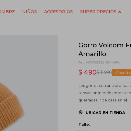
OMBRE
NIÑOS
ACCESORIOS
SUPER PRECIOS 🔥
Gorro Volcom Fu
Amarillo
VOD5832202-14345
$
490
$
1.490
Los gorros son una prenda c
sensación increíblemente 
querrás salir de casa sin él.
UBICAR EN TIENDA
Talle: