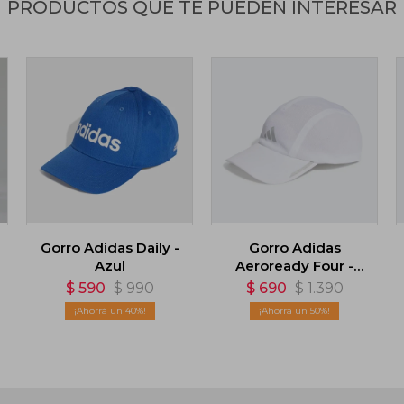
PRODUCTOS QUE TE PUEDEN INTERESAR
Gorro Adidas Daily -
Gorro Adidas
Azul
Aeroready Four -
Panel Mesh - Blanco
$
590
$
990
$
690
$
1.390
40
50