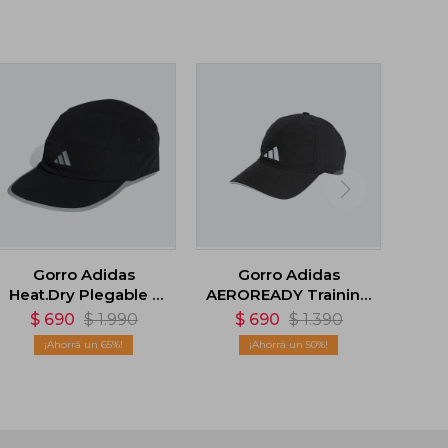
Gorro Adidas
Gorro Adidas
Heat.Dry Plegable -
AEROREADY Training
Negro
Running Baseball -
$
690
$
1.990
$
690
$
1.390
Negro
65
50