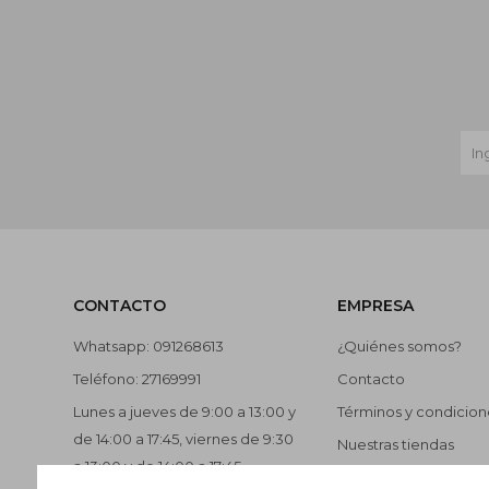
CONTACTO
EMPRESA
Whatsapp: 091268613
¿Quiénes somos?
Teléfono: 27169991
Contacto
Lunes a jueves de 9:00 a 13:00 y
Términos y condicion
de 14:00 a 17:45, viernes de 9:30
Nuestras tiendas
a 13:00 y de 14:00 a 17:45.
Trabaja con nosotros