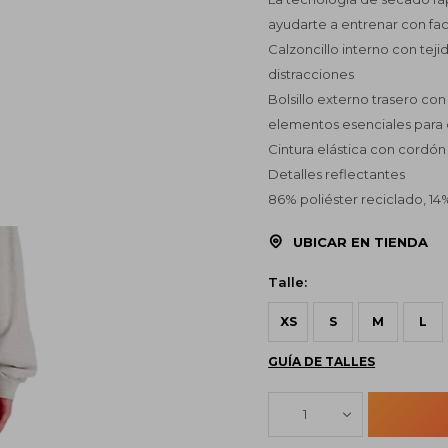
ayudarte a entrenar con fac
Calzoncillo interno con teji
distracciones
Bolsillo externo trasero con 
elementos esenciales para 
Cintura elástica con cordón
Detalles reflectantes
86% poliéster reciclado, 1
UBICAR EN TIENDA
Talle:
XS
S
M
L
GUÍA DE TALLES
1