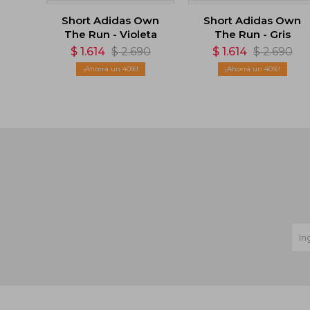
Short Adidas Own
Short Adidas Own
The Run - Violeta
The Run - Gris
$
1.614
$
2.690
$
1.614
$
2.690
40
40