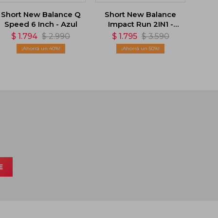
Short New Balance Q
Short New Balance
Speed 6 Inch - Azul
Impact Run 2IN1 -
Violeta
$
1.794
$
2.990
$
1.795
$
3.590
40
50
E