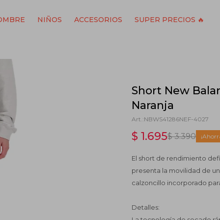
OMBRE
NIÑOS
ACCESORIOS
SUPER PRECIOS 🔥
Short New Bala
Naranja
NBWS41286NEF-4027
$
1.695
$
3.390
El short de rendimiento defi
presenta la movilidad de un
calzoncillo incorporado par
Detalles:
La tecnología de secado r