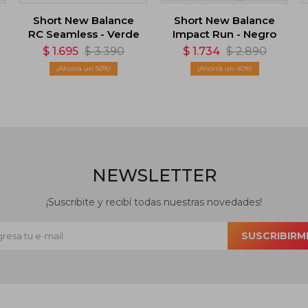
Short New Balance
Short New Balance
RC Seamless - Verde
Impact Run - Negro
$
1.695
$
3.390
$
1.734
$
2.890
50
40
NEWSLETTER
¡Suscribite y recibí todas nuestras novedades!
SUSCRIBIRM