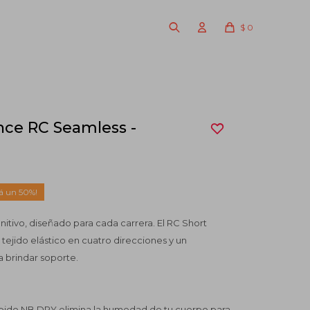
$
0
nce RC Seamless -
50
nitivo, diseñado para cada carrera. El RC Short
 tejido elástico en cuatro direcciones y un
a brindar soporte.
ápido NB DRY elimina la humedad de tu cuerpo para