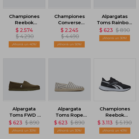
Championes
Championes
Alpargatas
Reebok
Converse
Toms Rainbow
GL1100 - Negro
Wave Trainer -
- Blanco
$
2.574
$
2.245
$
623
$
890
Violeta
$
4.290
$
4.490
30
40
50
Alpargata
Alpargata
Championes
Toms FWD -
Toms Rope
Reebok
Verde
2.0 Espadrille -
Energen Run 3
$
623
$
890
$
623
$
890
$
3.113
$
5.190
Beige
Core - Negro
30
30
40