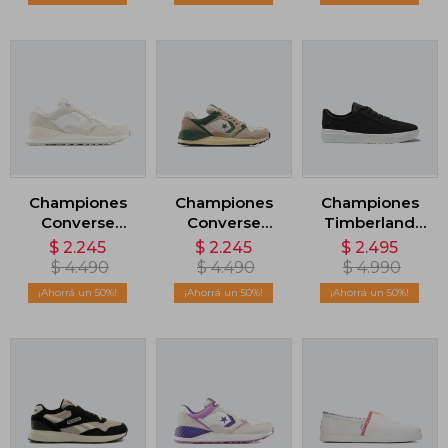
Championes
Championes
Championes
Converse
Converse
Timberland
Wave Trainer -
Wave Trainer
Low Lace Up -
$
2.245
$
2.245
$
2.495
Blanco
Peak Style -
Negro
$
4.490
$
4.490
$
4.990
Gris
50
50
50