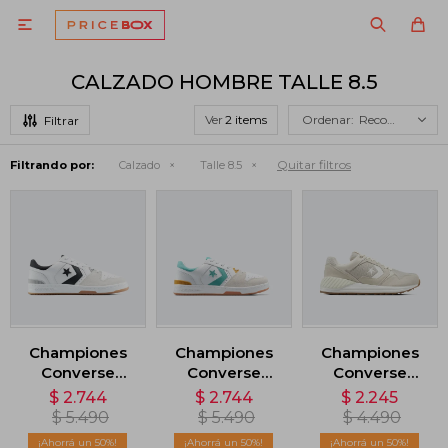

CALZADO HOMBRE TALLE 8.5
Ver
Recomendados
Quitar filtros
Filtrando por:
Calzado
Talle 8.5
Championes
Championes
Championes
Converse
Converse
Converse
Lifestyle 1998 -
Lifestyle 1998 -
Wave Trainer -
$
2.744
$
2.744
$
2.245
Blanco
Blanco
Beige
$
5.490
$
5.490
$
4.490
50
50
50