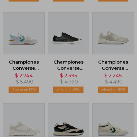
Championes
Championes
Championes
Converse
Converse
Converse
Lifestyle 1998 -
Chuck Taylor
Wave Trainer -
$
2.744
$
2.395
$
2.245
Blanco
AS OX - Negro
Beige
$
5.490
$
4.790
$
4.490
50
50
50