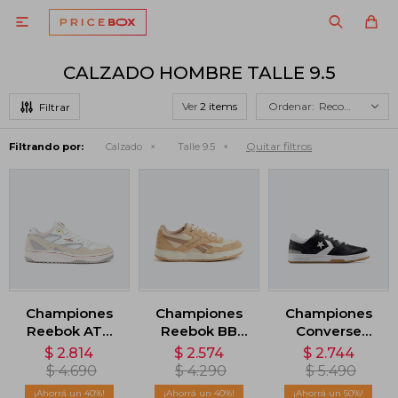

CALZADO HOMBRE TALLE 9.5
Ver
Recomendados
Quitar filtros
Filtrando por:
Calzado
Talle 9.5
Championes
Championes
Championes
Reebok ATR
Reebok BB
Converse
Chill 96 -
4000 II -
Lifestyle 1998 -
$
2.814
$
2.574
$
2.744
Beige
Marrón
Negro
$
4.690
$
4.290
$
5.490
40
40
50