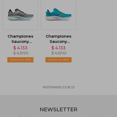
Championes
Championes
Saucony
Saucony
Kinvara 14 -
Kinvara 14 -
$
4.133
$
4.133
Gris
Azul
$
6.890
$
6.890
40
40
MOSTRANDO
23
DE
23
NEWSLETTER