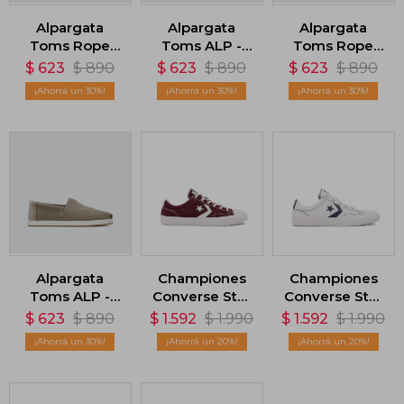
Alpargata
Alpargata
Alpargata
Toms Rope
Toms ALP -
Toms Rope
2.0 Espadrille -
Gris
2.0 Espadrille -
$
623
$
890
$
623
$
890
$
623
$
890
Verde
Beige
30
30
30
Alpargata
Championes
Championes
Toms ALP -
Converse Star
Converse Star
Marrón
Player - Rojo
Player - Blanco
$
623
$
890
$
1.592
$
1.990
$
1.592
$
1.990
30
20
20