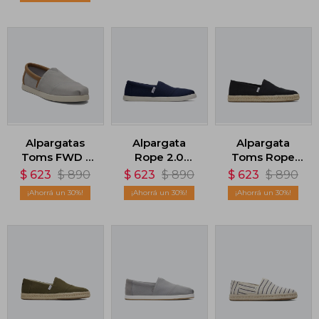
Alpargatas
Alpargata
Alpargata
Toms FWD -
Rope 2.0
Toms Rope
Gris
Espadrille -
2.0 Espadrille -
$
623
$
890
$
623
$
890
$
623
$
890
Azul
Negro
30
30
30