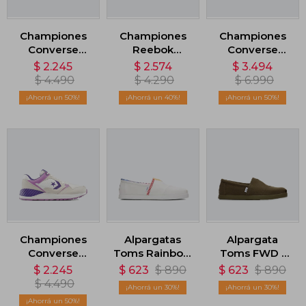
Championes
Championes
Championes
Converse
Reebok
Converse
Wave Trainer -
GL1100 - Negro
Fastbreak Pro
$
2.245
$
2.574
$
3.494
Blanco
1000 - Beige
$
4.490
$
4.290
$
6.990
50
40
50
Championes
Alpargatas
Alpargata
Converse
Toms Rainbow
Toms FWD -
Wave Trainer -
- Blanco
Verde
$
2.245
$
623
$
890
$
623
$
890
Violeta
$
4.490
30
30
50