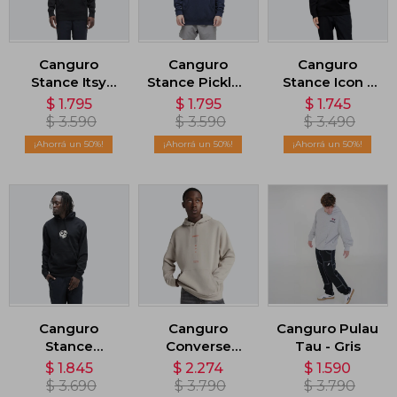
Canguro
Canguro
Canguro
Stance Itsy
Stance Pickled
Stance Icon -
Bitsy - Negro
- Azul
Negro
$
1.795
$
1.795
$
1.745
$
3.590
$
3.590
$
3.490
50
50
50
Canguro
Canguro
Canguro Pulau
Stance
Converse
Tau - Gris
Opposites -
Graphic -
$
1.845
$
2.274
$
1.590
Negro
Beige
$
3.690
$
3.790
$
3.790