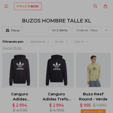

BUZOS HOMBRE TALLE XL
Ver
Recomendados
Filtrando por:
Vestimenta
Buzos
Talle XL
Quitar filtros
Canguro
Canguro
Buzo Reef
Adidas
Adidas Trefoil
Round - Verde
Adicolor
- Negro
$
2.994
$
2.994
$
995
$
1.990
Classics
$
4.990
$
4.990
50