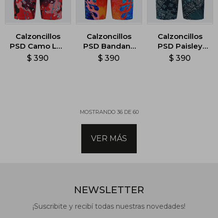
Calzoncillos
Calzoncillos
Calzoncillos
PSD Camo Lux
PSD Bandana
PSD Paisley
Drip -
Flamez -
Maze -
$
390
$
390
$
390
Multicolor
Multicolor
Multicolor
MOSTRANDO
36
DE
60
VER MÁS
NEWSLETTER
¡Suscribite y recibí todas nuestras novedades!