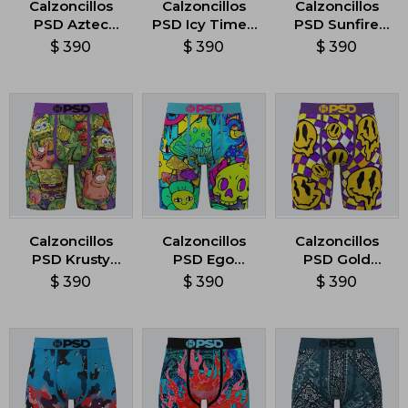
Calzoncillos
Calzoncillos
Calzoncillos
PSD Aztec
PSD Icy Time -
PSD Sunfire
Fronds -
Multicolor
Split -
$
390
$
390
$
390
Multicolor
Multicolor
Calzoncillos
Calzoncillos
Calzoncillos
PSD Krusty
PSD Ego
PSD Gold
Bank -
Death -
Smiles -
$
390
$
390
$
390
Multicolor
Multicolor
Multicolor