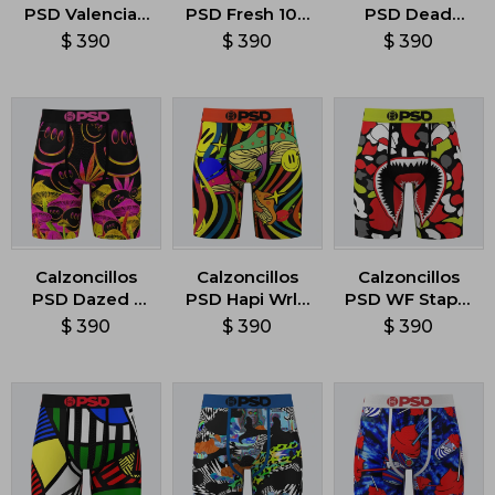
PSD Valencia -
PSD Fresh 100
PSD Dead
Multicolor
- Multicolor
Broke -
$
390
$
390
$
390
Multicolor
Calzoncillos
Calzoncillos
Calzoncillos
PSD Dazed -
PSD Hapi Wrld
PSD WF Staple
Multicolor
- Multicolor
- Multicolor
$
390
$
390
$
390