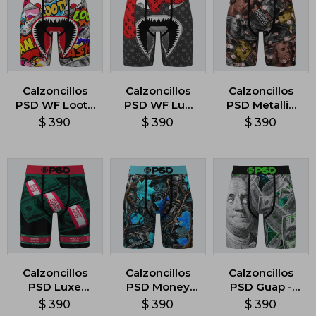
Calzoncillos
Calzoncillos
Calzoncillos
PSD WF Loot -
PSD WF Lux
PSD Metallic
Multicolor
Drip -
Benjis -
$
390
$
390
$
390
Multicolor
Multicolor
Calzoncillos
Calzoncillos
Calzoncillos
PSD Luxe
PSD Money
PSD Guap -
Money Sport -
Tide -
Multicolor
$
390
$
390
$
390
Multicolor
Multicolor