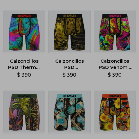
Calzoncillos
Calzoncillos
Calzoncillos
PSD Thermal
PSD
PSD Venom -
Signs -
Thunderkat -
Multicolor
$
390
$
390
$
390
Multicolor
Multicolor