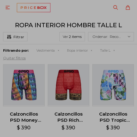

ROPA INTERIOR HOMBRE TALLE L
Ver
Recomendados
Filtrando por:
Vestimenta
Ropa interior
Talle L
Quitar filtros
Calzoncillos
Calzoncillos
Calzoncillos
PSD Money
PSD Rich
PSD Tropic
Gleam -
Money -
High -
$
390
$
390
$
390
Multicolor
Multicolor
Multicolor