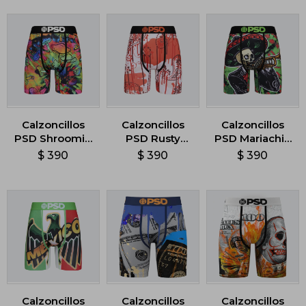
Calzoncillos
Calzoncillos
Calzoncillos
PSD Shroomin
PSD Rusty
PSD Mariachi -
- Multicolor
Bandana Drip -
Multicolor
$
390
$
390
$
390
Multicolor
Calzoncillos
Calzoncillos
Calzoncillos