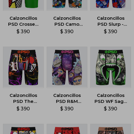
Calzoncillos
Calzoncillos
Calzoncillos
PSD Crossed
PSD Camo
PSD Slurp -
Lines -
Craze -
Multicolor
$
390
$
390
$
390
Multicolor
Multicolor
Calzoncillos
Calzoncillos
Calzoncillos
PSD The
PSD R&M
PSD WF Sage
Valley -
Galactic -
- Multicolor
$
390
$
390
$
390
Multicolor
Multicolor