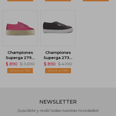
Championes
Championes
Superga 2790
Superga 2730
Rope - Rosa
- Negro
$
890
$
3.690
$
890
$
4.190
75
78
NEWSLETTER
¡Suscribite y recibí todas nuestras novedades!