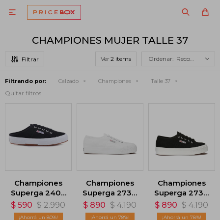

CHAMPIONES MUJER TALLE 37
Ver
Recomendados
Filtrando por:
Calzado
Championes
Talle 37
Quitar filtros
Championes
Championes
Championes
Superga 2402
Superga 2730
Superga 2730
Cotu - Negro
- Blanco
- Negro
$
590
$
2.990
$
890
$
4.190
$
890
$
4.190
80
78
78