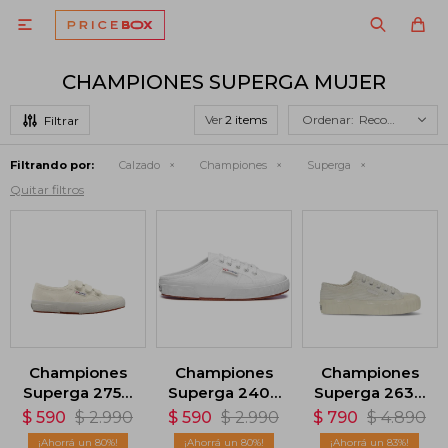

CHAMPIONES SUPERGA MUJER
Ver
Recomendados
Filtrando por:
Calzado
Championes
Superga
Quitar filtros
Championes
Championes
Championes
Superga 2750
Superga 2402
Superga 2630
- Beige Natural
Cotu - Blanco
Stripe
$
590
$
2.990
$
590
$
2.990
$
790
$
4.890
Corduroy -
80
80
83