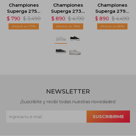
Championes
Championes
Championes
Superga 2750
Superga 2730
Superga 2790
- Rosa
- Blanco
- Rosa
$
790
$
3.490
$
890
$
4.190
$
890
$
4.490
77
78
80
NEWSLETTER
¡Suscribite y recibí todas nuestras novedades!
SUSCRIBIRME