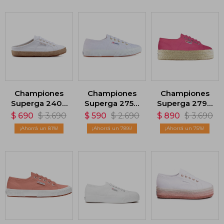
Championes
Championes
Championes
Superga 2402
Superga 2750
Superga 2790
Ropew -
- Blanco
Rope - Rosa
$
690
$
3.690
$
590
$
2.690
$
890
$
3.690
Blanco
81
78
75