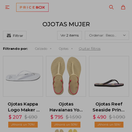

OJOTAS MUJER
Ver
Recomendados
Quitar filtros
Filtrando por:
Calzado
Ojotas
Ojotas Kappa
Ojotas
Ojotas Reef
Logo Maker -
Havaianas You
Seaside Prints
Blanco
Paraty FC -
- Multicolor
$
207
$
690
$
795
$
1.590
$
490
$
1.090
Beige
70
50
55