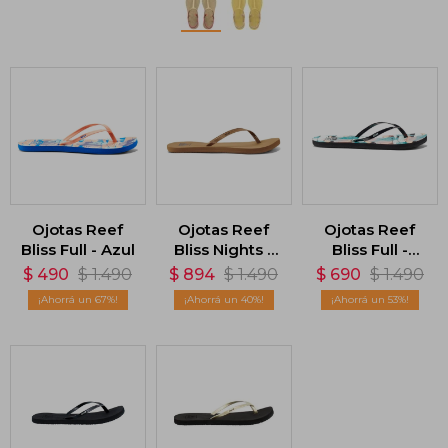
Ojotas Reef
Ojotas Reef
Ojotas Reef
Bliss Full - Azul
Bliss Nights -
Bliss Full -
Marrón
Verde
$
490
$
1.490
$
894
$
1.490
$
690
$
1.490
67
40
53