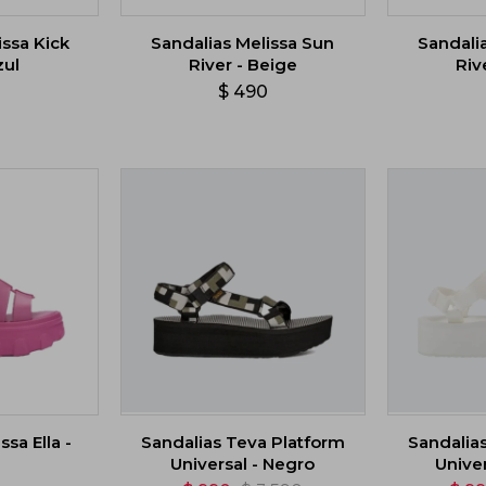
issa Kick
Sandalias Melissa Sun
Sandali
zul
River - Beige
Riv
0
$
490
sa Ella -
Sandalias Teva Platform
Sandalia
Universal - Negro
Univer