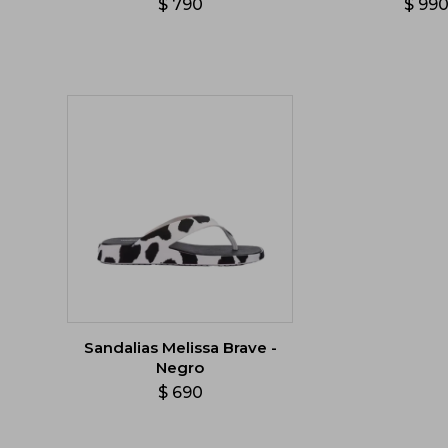
$
790
$
99
Sandalias Melissa Brave -
Negro
$
690