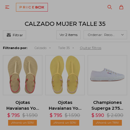

CALZADO MUJER TALLE 35
Ver
Recomendados
Quitar filtros
Filtrando por:
Calzado
Talle 35
Ojotas
Ojotas
Championes
Havaianas You
Havaianas You
Superga 2750
Paraty FC -
Paraty FC -
- Blanco
$
795
$
1.590
$
795
$
1.590
$
590
$
2.690
Beige
Amarillo
50
50
78