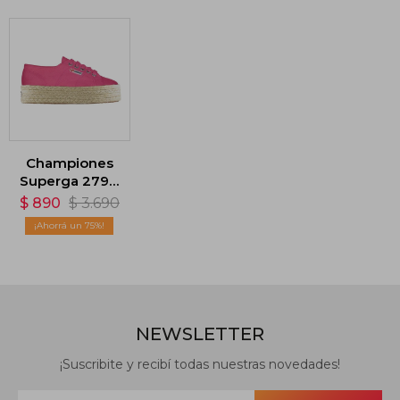
Championes
Superga 2790
Rope - Rosa
$
890
$
3.690
75
NEWSLETTER
¡Suscribite y recibí todas nuestras novedades!