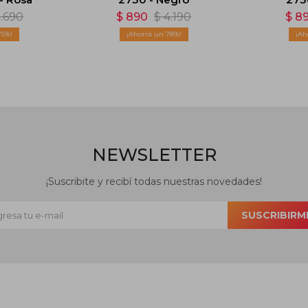
.690
$
890
$
4.190
$
8
75
78
NEWSLETTER
¡Suscribite y recibí todas nuestras novedades!
SUSCRIBIRM