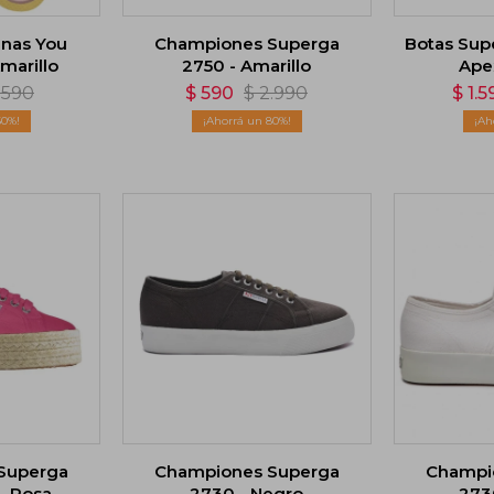
anas You
Championes Superga
Botas Sup
Amarillo
2750 - Amarillo
Ape
.590
$
590
$
2.990
$
1.5
50
80
Superga
Championes Superga
Champi
- Rosa
2730 - Negro
273