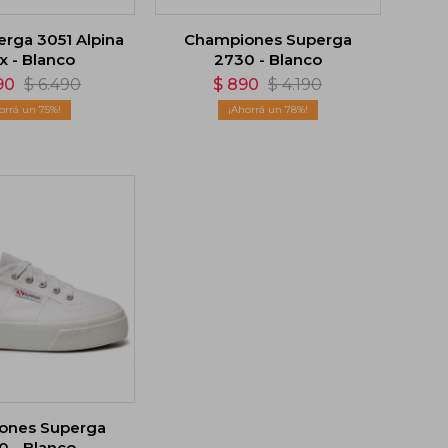
erga 3051 Alpina
Championes Superga
x - Blanco
2730 - Blanco
90
$
6.490
$
890
$
4.190
75
78
ones Superga
0 - Blanco