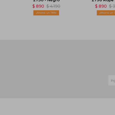
$
890
$
4.190
$
890
$
3
78