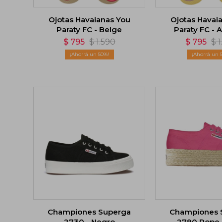
Ojotas Havaianas You
Ojotas Havai
Paraty FC - Beige
Paraty FC - 
$
795
$
1.590
$
795
$
1
50
Championes Superga
Championes 
2730 - Negro
2790 Rope 