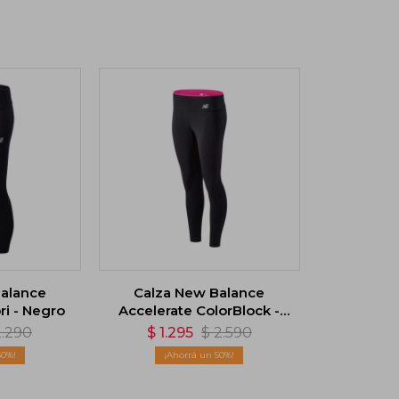
alance
Calza New Balance
ri - Negro
Accelerate ColorBlock -
Rojo
2.290
$
1.295
$
2.590
50
50