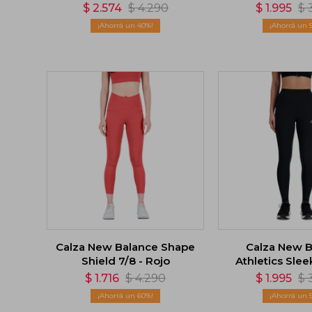
$
2.574
$
4.290
$
1.995
$
40
Calza New Balance Shape
Calza New B
Shield 7/8 - Rojo
Athletics Slee
$
1.716
$
4.290
$
1.995
$
60