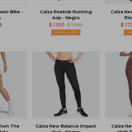
sic Bike -
Calza Reebok Running
Calza Ne
o
Aop - Negro
Ris
0
$
1.393
$
1.990
$
1.7
30
 Own The
Calza New Balance Impact
Calza Ne
leta
Run - Negro
High R