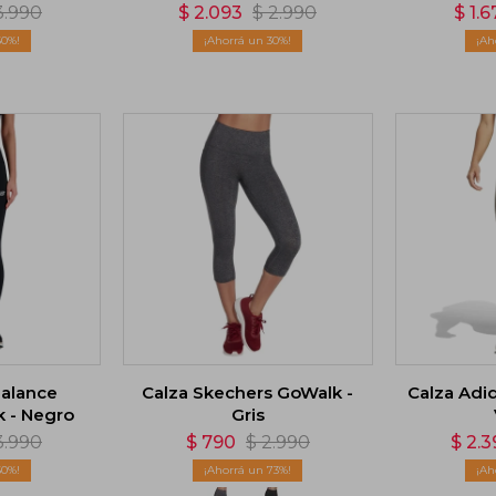
3.990
$
2.093
$
2.990
$
1.6
50
30
alance
Calza Skechers GoWalk -
Calza Adid
k - Negro
Gris
3.990
$
790
$
2.990
$
2.3
50
73