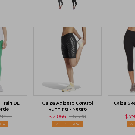
Train BL
Calza Adizero Control
Calza Sk
erde
Running - Negro
2.890
$
2.066
$
6.890
$
7
50
70