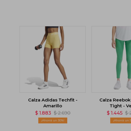
Calza Adidas Techfit -
Calza Reebok 
Amarillo
Tight - V
$
1.883
$
2.690
$
1.445
$
30