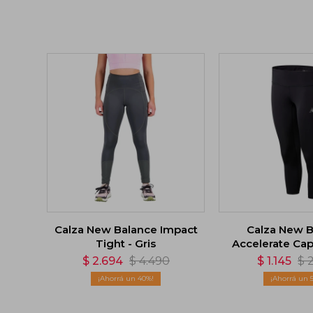
Calza New Balance Impact
Calza New B
Tight - Gris
Accelerate Cap
$
2.694
$
4.490
$
1.145
$
40