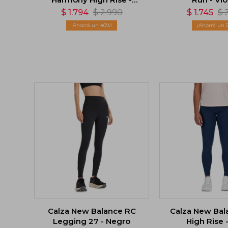
Negro
$
1.794
$
2.990
$
1.745
$
40
Calza New Balance RC
Calza New Bal
Legging 27 - Negro
High Rise 