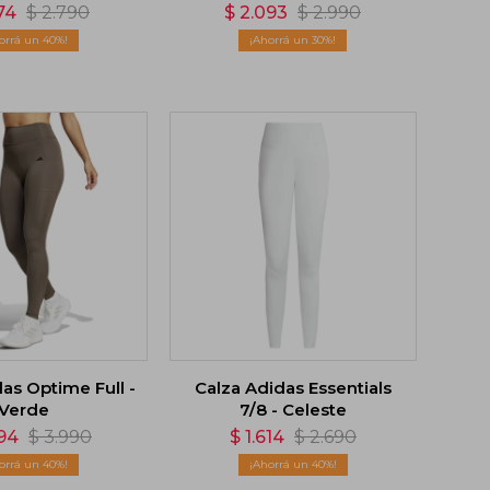
74
$
2.790
$
2.093
$
2.990
40
30
as Optime Full -
Calza Adidas Essentials
Verde
7/8 - Celeste
94
$
3.990
$
1.614
$
2.690
40
40