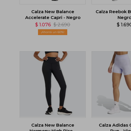
Calza New Balance
Calza Reebok Ba
Accelerate Capri - Negro
Negr
$
1.076
$
2.690
$
1.69
60
Calza New Balance
Calza Adidas
Harmony High Rise -
Run - Vio