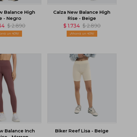
w Balance High
Calza New Balance High
e - Negro
Rise - Beige
34
$
2.890
$
1.734
$
2.890
40
40
w Balance Inch
Biker Reef Lisa - Beige
ise - Marron