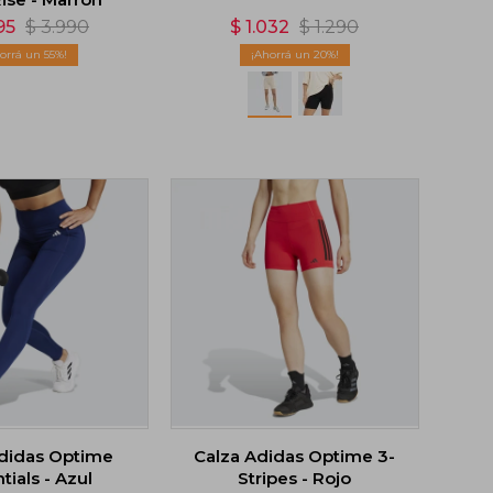
95
$
3.990
$
1.032
$
1.290
55
20
Adidas Optime
Calza Adidas Optime 3-
tials - Azul
Stripes - Rojo