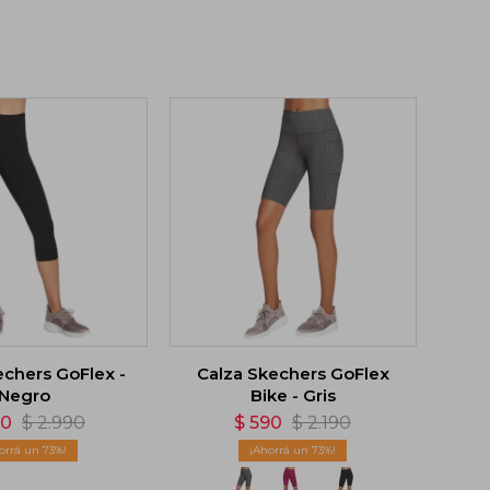
echers GoFlex -
Calza Skechers GoFlex
Negro
Bike - Gris
90
$
2.990
$
590
$
2.190
73
73