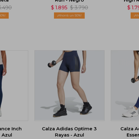
3.490
$
1.895
$
3.790
$
1.7
50
50
ance Inch
Calza Adidas Optime 3
Calza 
- Azul
Rayas - Azul
Essen