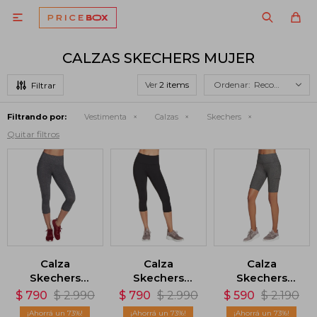

CALZAS SKECHERS MUJER
Ver
Recomendados
Filtrando por:
Vestimenta
Calzas
Skechers
Quitar filtros
Calza
Calza
Calza
Skechers
Skechers
Skechers
GoWalk - Gris
GoFlex - Negro
GoFlex Bike -
$
790
$
2.990
$
790
$
2.990
$
590
$
2.190
Gris
73
73
73