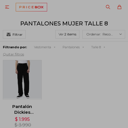

PANTALONES MUJER TALLE 8
Ver
Recomendados
Filtrando por:
Vestimenta
Pantalones
Talle 8
Quitar filtros
Pantalón
Dickies
Thomasville
$
1.995
Regular Fit -
$
3.990