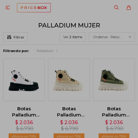

PALLADIUM MUJER
Ver
Recomendados
Filtrando por:
Palladium
Botas
Botas
Botas
Palladium
Palladium
Palladium
Revolt HI TX -
Revolt HI TX -
Revolt HI TX -
$
2.036
$
2.036
$
2.036
Blanco
Beige
Verde
$
6.790
$
6.790
$
6.790
70
70
70