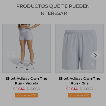
PRODUCTOS QUE TE PUEDEN
INTERESAR
Short Adidas Own The
Short Adidas Own The
Run - Violeta
Run - Gris
$
1.614
$
2.690
$
1.614
$
2.690
40
40