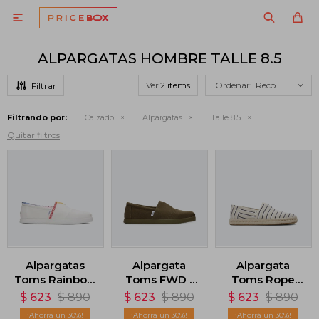

ALPARGATAS HOMBRE TALLE 8.5
Ver
Recomendados
Filtrando por:
Calzado
Alpargatas
Talle 8.5
Quitar filtros
Alpargatas
Alpargata
Alpargata
Toms Rainbow
Toms FWD -
Toms Rope
- Blanco
Verde
2.0 Espadrille -
$
623
$
890
$
623
$
890
$
623
$
890
Beige
30
30
30