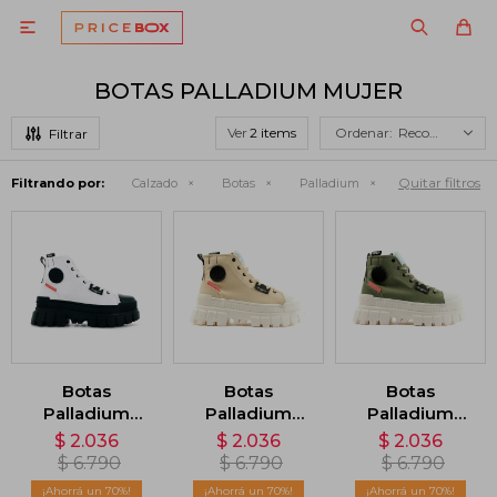

BOTAS PALLADIUM MUJER
Ver
Recomendados
Quitar filtros
Filtrando por:
Calzado
Botas
Palladium
Botas
Botas
Botas
Palladium
Palladium
Palladium
Revolt HI TX -
Revolt HI TX -
Revolt HI TX -
$
2.036
$
2.036
$
2.036
Blanco
Beige
Verde
$
6.790
$
6.790
$
6.790
70
70
70